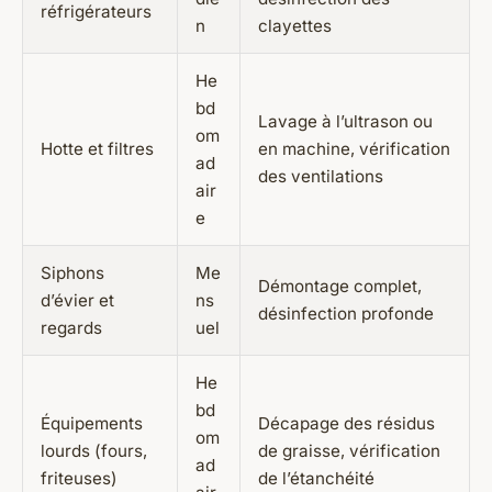
réfrigérateurs
n
clayettes
He
bd
Lavage à l’ultrason ou
om
Hotte et filtres
en machine, vérification
ad
des ventilations
air
e
Siphons
Me
Démontage complet,
d’évier et
ns
désinfection profonde
regards
uel
He
bd
Équipements
Décapage des résidus
om
lourds (fours,
de graisse, vérification
ad
friteuses)
de l’étanchéité