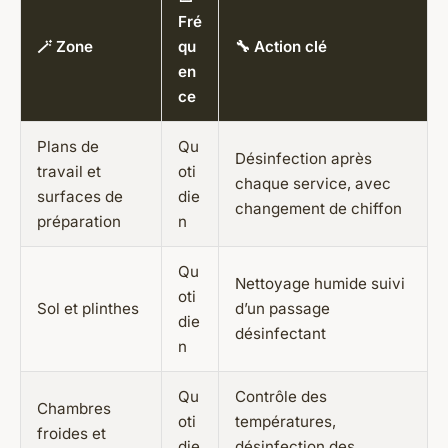
Fré
🪄 Zone
qu
🔧 Action clé
en
ce
Plans de
Qu
Désinfection après
travail et
oti
chaque service, avec
surfaces de
die
changement de chiffon
préparation
n
Qu
Nettoyage humide suivi
oti
Sol et plinthes
d’un passage
die
désinfectant
n
Qu
Contrôle des
Chambres
oti
températures,
froides et
die
désinfection des