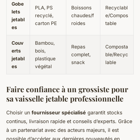
Gobe
PLA, PS
Boissons
Recyclabl
lets
recyclé,
chaudes/f
e/Compos
jetabl
carton PE
roides
table
es
Couv
Bambou,
Repas
Composta
erts
bois,
complet,
ble/Recyc
jetabl
plastique
snack
lable
es
végétal
Faire confiance à un grossiste pour
sa vaisselle jetable professionnelle
Choisir un
fournisseur spécialisé
garantit stocks
continus, livraison rapide et conseils d’experts. Grâce
à un partenariat avec des acteurs majeurs, il est
possible d’accéder aux dernières nouveautés en