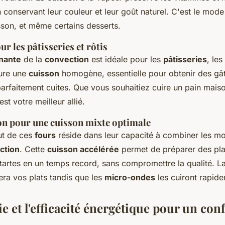
 conservant leur couleur et leur goût naturel. C'est le mode 
sson, et même certains desserts.
r les pâtisseries et rôtis
rnante
de la
convection
est idéale pour les
pâtisseries
, les
sure une
cuisson
homogène, essentielle pour obtenir des gâ
arfaitement cuites. Que vous souhaitiez cuire un pain maiso
t votre meilleur allié.
n pour une cuisson mixte optimale
out de ces
fours
réside dans leur capacité à combiner les 
ction
. Cette
cuisson accélérée
permet de préparer des pl
tartes en un temps record, sans compromettre la qualité. L
ra vos plats tandis que les
micro-ondes
les cuiront rapid
 et l'efficacité énergétique pour un con