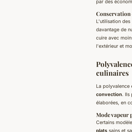
par des économi
Conservation 
L'utilisation des
davantage de nu
cuire avec moins
l'extérieur et mo
Polyvalence
culinaires
La polyvalence 
convection
. Il
élaborées, en c
Mode vapeur p
Certains modèl
plats
sains et s