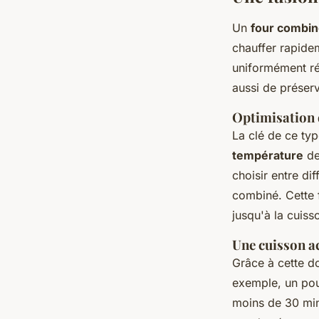
Un
four combin
chauffer rapide
uniformément ré
aussi de préserv
Optimisation d
La clé de ce ty
température
de
choisir entre di
combiné. Cette f
jusqu'à la cuis
Une cuisson a
Grâce à cette d
exemple, un pou
moins de 30 mi