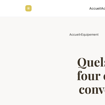
Accueil
Ac
Accueil
›
Equipement
Quels
four
conv