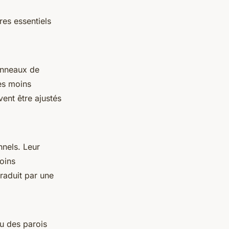
res essentiels
anneaux de
es moins
ent être ajustés
nels. Leur
oins
traduit par une
ou des parois