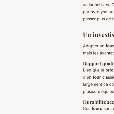
antiadhésives.
par pyrolyse ou
passer plus de t
Un investi
Adopter un
fou
mais les avantag
Rapport quali
Bien que le
prix
d'un
four
classi
largement ce coû
plusieurs équip
Durabilité ac
Ces
fours
sont c