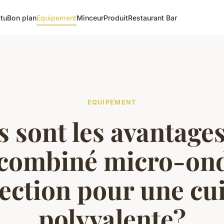
tu
Bon plan
Equipement
Minceur
Produit
Restaurant Bar
EQUIPEMENT
 sont les avantage
 combiné micro-ond
ection pour une cu
polyvalente?