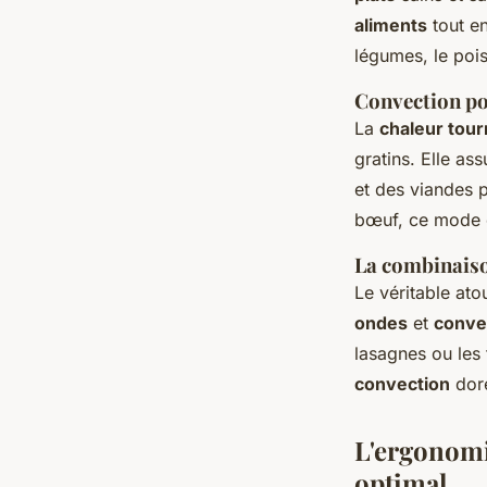
aliments
tout en
légumes, le poi
Convection pou
La
chaleur tou
gratins. Elle as
et des viandes p
bœuf, ce mode es
La combinaiso
Le véritable at
ondes
et
conve
lasagnes ou les 
convection
dore
L'ergonomie
optimal