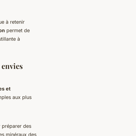
ue à retenir
on
permet de
illante à
 envies
es et
imples aux plus
r préparer des
les minéraux des