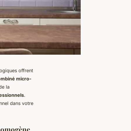
ogiques offrent
ombiné micro-
de la
essionnels
.
nnel dans votre
 homogène