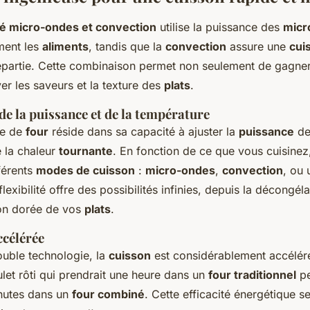
é micro-ondes et convection
utilise la puissance des
micr
ment les
aliments
, tandis que la
convection
assure une
cui
partie. Cette combinaison permet non seulement de gagne
er les saveurs et la texture des
plats
.
e la puissance et de la température
pe de
four
réside dans sa capacité à ajuster la
puissance
d
 la chaleur
tournante
. En fonction de ce que vous cuisine
fférents
modes de cuisson
:
micro-ondes
,
convection
, ou
lexibilité offre des possibilités infinies, depuis la décongél
son dorée de vos
plats
.
ccélérée
ouble technologie, la
cuisson
est considérablement accélér
let rôti qui prendrait une heure dans un
four traditionnel
pe
nutes dans un
four combiné
. Cette efficacité énergétique se