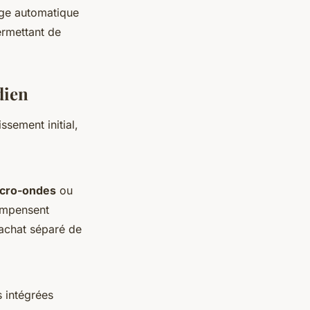
ge automatique
ermettant de
dien
ssement initial,
cro-ondes
ou
compensent
'achat séparé de
s intégrées