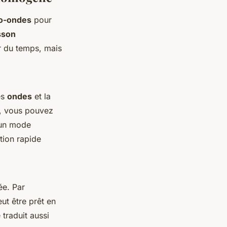
o-ondes
pour
sson
r du temps, mais
es
ondes
et la
z, vous pouvez
 un mode
ation rapide
ée. Par
ut être prêt en
 traduit aussi