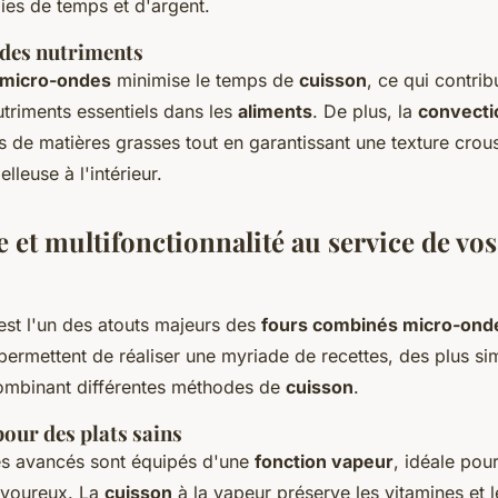
es de temps et d'argent.
des nutriments
micro-ondes
minimise le temps de
cuisson
, ce qui contrib
triments essentiels dans les
aliments
. De plus, la
convecti
 de matières grasses tout en garantissant une texture croust
elleuse à l'intérieur.
 et multifonctionnalité au service de vos
est l'un des atouts majeurs des
fours combinés micro-ond
s permettent de réaliser une myriade de recettes, des plus s
ombinant différentes méthodes de
cuisson
.
our des plats sains
es avancés sont équipés d'une
fonction vapeur
, idéale pou
avoureux. La
cuisson
à la vapeur préserve les vitamines et 