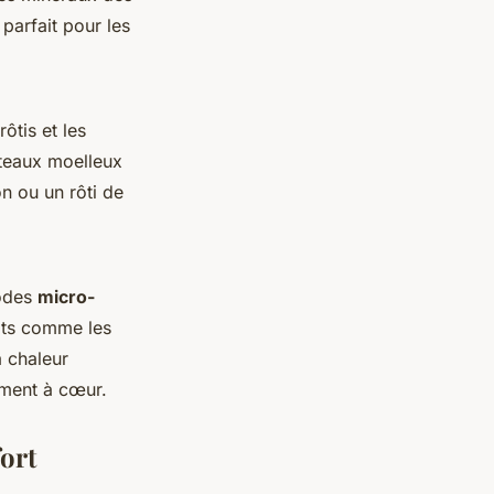
parfait pour les
 rôtis et les
teaux moelleux
n ou un rôti de
modes
micro-
ats comme les
a chaleur
ement à cœur.
fort