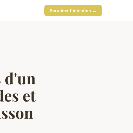
Scrutiner l'intention →
s d'un
es et
isson